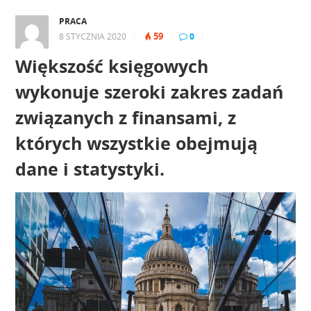
PRACA
59
8 STYCZNIA 2020
|
|
0
|
Większość księgowych
wykonuje szeroki zakres zadań
związanych z finansami, z
których wszystkie obejmują
dane i statystyki.