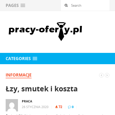
PAGES
CATEGORIES
INFORMACJE
Łzy, smutek i koszta
PRACA
72
26 STYCZNIA 2020
|
|
0
|