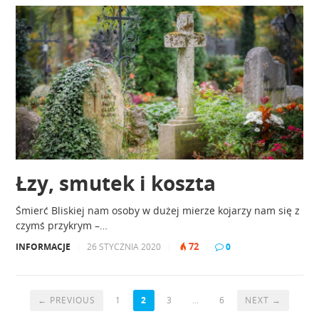
Łzy, smutek i koszta
Śmierć Bliskiej nam osoby w dużej mierze kojarzy nam się z
czymś przykrym –…
72
INFORMACJE
|
26 STYCZNIA 2020
|
|
0
← PREVIOUS
1
2
3
…
6
NEXT →